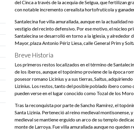
del Cinca a través de la acequia de Selgua, que fertilizan gr
con notable incremento cerealista hortofrutícola y ganade
Santalecina fue villa amurallada, aunque en la actualidad n
vestigio del recinto defensivo. Por ese motivo, el núcleo pr
Santalecina se desarrolló en torno a la iglesia, y alrededor de 
Mayor, plaza Antonio Périz Liesa, calle General Prim y Solt
Breve Historia
Los primeros restos localizados en el término de Santalec
de los íberos, aunque el topónimo proviene de la época rom
posesor romano Licinius y a sus tierras, Saltus, adquiriendo
Lizinius. Los restos, tanto del posible poblado íbero como d
pueden verse en el lugar conocido como Tozal de los Moro
Tras la reconquista por parte de Sancho Ramírez, el topón
Santa Lizinia. Perteneció al reino medieval montisonense, 
medieval se mantiene erguido un arco de su templo dedicad
monte de Larroya. Fue villa amurallada aunque no queden re