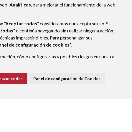
 web;
Analíticas
, para mejorar el funcionamiento de la web
ón
“Aceptar todas”
consideramos que acepta su uso. Si
 todas”
o continúa navegando sin realizar ninguna acción,
técnicas imprescindibles. Para personalizar sus
anel de configuración de cookies”.
mación, cómo configurarlas y posibles riesgos en nuestra
hazar todas
Panel de configuración de Cookies
E DATOS
ACCESIBILIDAD
POLÍTICA DE COOKIES
ENLACE EXTERNO A