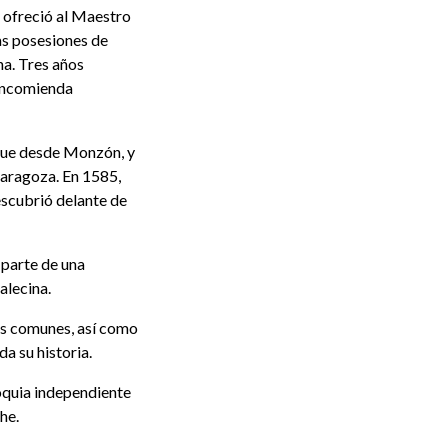
, ofreció al Maestro
nas posesiones de
na. Tres años
 encomienda
que desde Monzón, y
Zaragoza. En 1585,
escubrió delante de
 parte de una
alecina.
zos comunes, así como
a su historia.
roquia independiente
he.