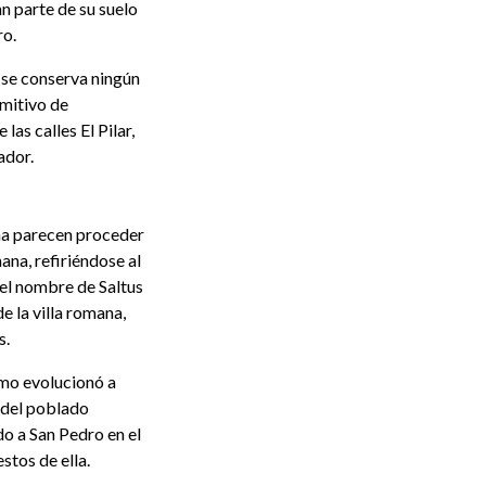
an parte de su suelo
ro.
o se conserva ningún
imitivo de
las calles El Pilar,
ador.
ina parecen proceder
ana, refiriéndose al
 el nombre de Saltus
e la villa romana,
s.
imo evolucionó a
y del poblado
o a San Pedro en el
stos de ella.