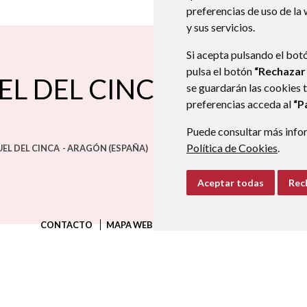
preferencias de uso de la
y sus servicios.
Si acepta pulsando el bot
pulsa el botón
“Rechazar
EL DEL CINCA
se guardarán las cookies 
preferencias acceda al
“P
Puede consultar más infor
Política de Cookies
.
EL DEL CINCA
- ARAGÓN
(ESPAÑA)
Aceptar todas
Rec
CONTACTO
MAPA WEB
AVISO LEGAL
PROTECCIÓN D