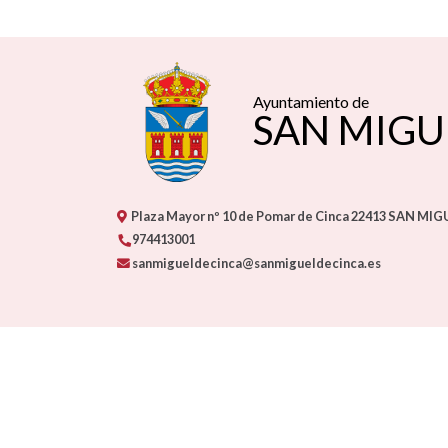
Ayuntamiento de
SAN MIGU
Plaza Mayor nº 10 de Pomar de Cinca
22413
SAN MIGU
974413001
sanmigueldecinca@sanmigueldecinca.es