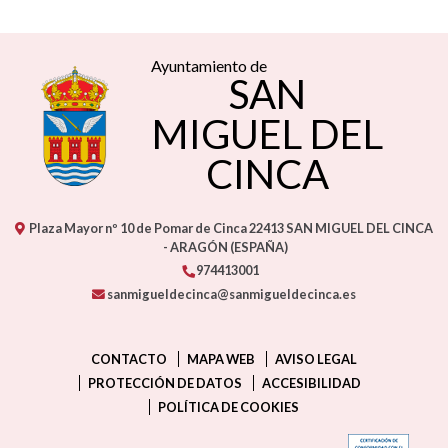
Ayuntamiento de
SAN
MIGUEL DEL
CINCA
Plaza Mayor nº 10 de Pomar de Cinca
22413
SAN MIGUEL DEL CINCA
- ARAGÓN
(ESPAÑA)
974413001
sanmigueldecinca@sanmigueldecinca.es
CONTACTO
MAPA WEB
AVISO LEGAL
PROTECCIÓN DE DATOS
ACCESIBILIDAD
POLÍTICA DE COOKIES
ENLAC