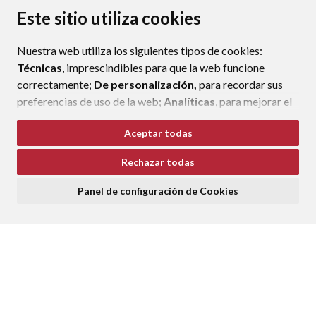
PROTECCIÓN DE DATOS
ACCESIBILIDAD
Este sitio utiliza cookies
POLÍTICA DE COOKIES
Nuestra web utiliza los siguientes tipos de cookies:
ENLAC
Técnicas
, imprescindibles para que la web funcione
correctamente;
De personalización,
para recordar sus
preferencias de uso de la web;
Analíticas
, para mejorar el
funcionamiento de la web y sus servicios.
Aceptar todas
Si acepta pulsando el botón
“Aceptar todas”
Rechazar todas
consideramos que acepta su uso. Si pulsa el botón
“Rechazar todas”
o continúa navegando sin realizar
Panel de configuración de Cookies
ninguna acción, se guardarán las cookies técnicas
imprescindibles. Para personalizar sus preferencias
acceda al
“Panel de configuración de cookies”.
Puede consultar más información, cómo configurarlas y
posibles riesgos en nuestra
Política de Cookies
.