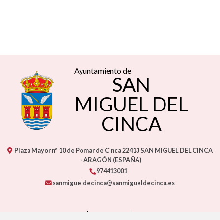
Ayuntamiento de
SAN
MIGUEL DEL
CINCA
Plaza Mayor nº 10 de Pomar de Cinca
22413
SAN MIGUEL DEL CINCA
- ARAGÓN
(ESPAÑA)
974413001
sanmigueldecinca@sanmigueldecinca.es
CONTACTO
MAPA WEB
AVISO LEGAL