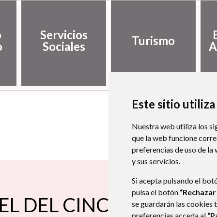
o
Servicios
Turismo
o
Sociales
A
Este sitio utiliz
Nuestra web utiliza los si
que la web funcione corr
preferencias de uso de la
y sus servicios.
Si acepta pulsando el bot
pulsa el botón
“Rechazar
EL DEL CINCA
se guardarán las cookies 
preferencias acceda al
“P