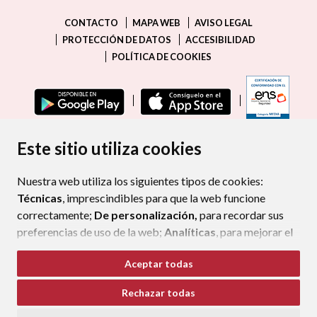
CONTACTO
MAPA WEB
AVISO LEGAL
PROTECCIÓN DE DATOS
ACCESIBILIDAD
POLÍTICA DE COOKIES
ENLAC
Este sitio utiliza cookies
Nuestra web utiliza los siguientes tipos de cookies:
Técnicas
, imprescindibles para que la web funcione
correctamente;
De personalización,
para recordar sus
preferencias de uso de la web;
Analíticas
, para mejorar el
funcionamiento de la web y sus servicios.
Aceptar todas
Si acepta pulsando el botón
“Aceptar todas”
Rechazar todas
consideramos que acepta su uso. Si pulsa el botón
“Rechazar todas”
o continúa navegando sin realizar