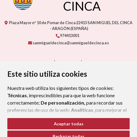
CINCA
Plaza Mayor nº 10 de Pomar de Cinca
22413
SAN MIGUEL DEL CINCA
- ARAGÓN
(ESPAÑA)
974413001
sanmigueldecinca@sanmigueldecinca.es
CONTACTO
MAPA WEB
AVISO LEGAL
PROTECCIÓN DE DATOS
ACCESIBILIDAD
Este sitio utiliza cookies
POLÍTICA DE COOKIES
Nuestra web utiliza los siguientes tipos de cookies:
ENLAC
Técnicas
, imprescindibles para que la web funcione
correctamente;
De personalización,
para recordar sus
preferencias de uso de la web;
Analíticas
, para mejorar el
funcionamiento de la web y sus servicios.
Aceptar todas
Si acepta pulsando el botón
“Aceptar todas”
Rechazar todas
consideramos que acepta su uso. Si pulsa el botón