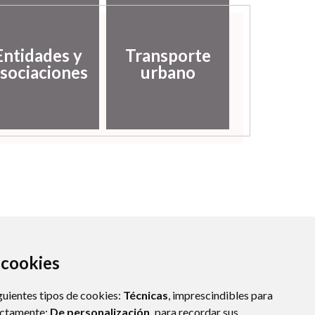
Entidades y
Transporte
sociaciones
urbano
a cookies
guientes tipos de cookies:
Técnicas
, imprescindibles para
ectamente;
De personalización,
para recordar sus