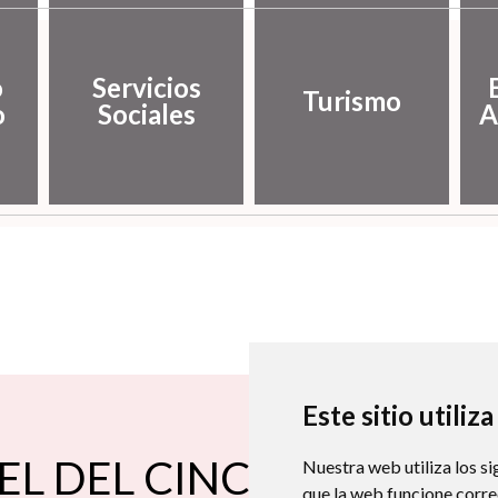
o
Servicios
Turismo
o
Sociales
A
Este sitio utiliz
EL DEL CINCA
Nuestra web utiliza los si
que la web funcione corr