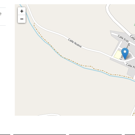
+
e
−