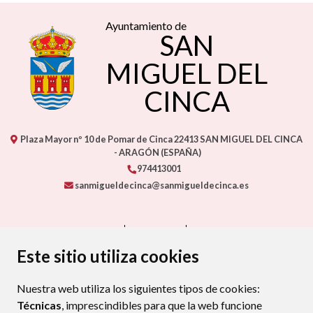
Ayuntamiento de
SAN
MIGUEL DEL
CINCA
Plaza Mayor nº 10 de Pomar de Cinca
22413
SAN MIGUEL DEL CINCA
- ARAGÓN
(ESPAÑA)
974413001
sanmigueldecinca@sanmigueldecinca.es
CONTACTO
MAPA WEB
AVISO LEGAL
PROTECCIÓN DE DATOS
ACCESIBILIDAD
Este sitio utiliza cookies
POLÍTICA DE COOKIES
Nuestra web utiliza los siguientes tipos de cookies:
ENLAC
Técnicas
, imprescindibles para que la web funcione