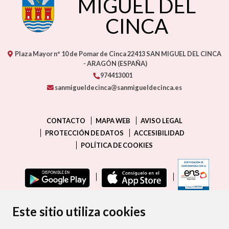
MIGUEL DEL
CINCA
Plaza Mayor nº 10 de Pomar de Cinca
22413
SAN MIGUEL DEL CINCA
- ARAGÓN
(ESPAÑA)
974413001
sanmigueldecinca@sanmigueldecinca.es
CONTACTO
MAPA WEB
AVISO LEGAL
PROTECCIÓN DE DATOS
ACCESIBILIDAD
POLÍTICA DE COOKIES
ENLAC
Este sitio utiliza cookies