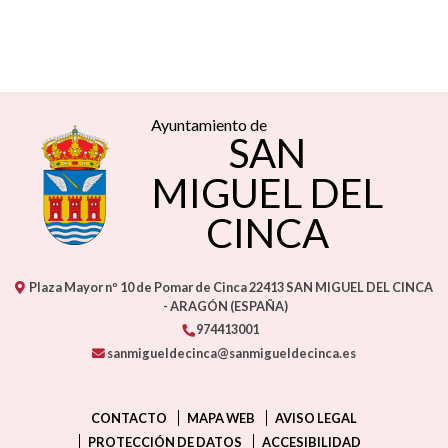
Ayuntamiento de
SAN
MIGUEL DEL
CINCA
Plaza Mayor nº 10 de Pomar de Cinca
22413
SAN MIGUEL DEL CINCA
- ARAGÓN
(ESPAÑA)
974413001
sanmigueldecinca@sanmigueldecinca.es
CONTACTO
MAPA WEB
AVISO LEGAL
PROTECCIÓN DE DATOS
ACCESIBILIDAD